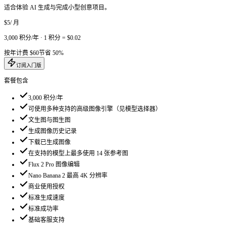
灵感
定价
中文(简体)
简单透明的定价
简单透明的
定价方案
订阅 FlowCanvas 积分，在同一工作区使用可选模型生成内容。
月付
年付
节省 50%
入门版
适合体验 AI 生成与完成小型创意项目。
$5
/ 月
3,000
积分/年
·
1 积分 =
$0.02
按年计费
$60
节省 50%