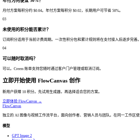
30,000
积分/年
·
1 积分 =
$0.02
按年计费
$600
节省 50%
订阅旗舰版
套餐包含
30,000
积分/年
包含专业版全部权益
每月最高生成额度
高级图像编辑工作流
在支持的模型上可输出 4K 级画质
为团队与代理商而优化
永久保存生成历史
最快队列优先级
专属客服通道