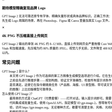
图像编辑实战
多轮编辑工作流是 GPT Image 2 与其他模型拉开差距最明
流程大概是这样的：
1
用完整的提示词生成基础图像。
2
发送追加指令：「把背景换成深夜的东京街头。」主体
3
继续精修：「给街道添加雨水倒影，让霓虹灯牌显示 OPE
4
画面满意后导出 4K。
编辑指令模板
每一条有效的编辑指令都遵循同一原则：说清楚要改什么，再
变。养成用
「其余部分保持完全不变」
收尾的习惯。
编辑
可直接复制的指令
类型
换颜
把夹克从深蓝色改为橙棕色。保持姿势、面孔和背景不
色