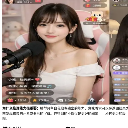
5 个真正值得关注的功能
这些是将 GPT Image 2 与旧版模型区分开来的核心能力。
1. 短文字渲染
AI 图像模型的文字渲染从第一天起就是个难题。旧版 OpenA
标签上的字母搞错，导致完全无法用于实际工作。根据我们的测试，GP
处理短文字方面——标签、标题、UI 文案——比前代可靠得
日文、韩文和印地文。最重要的一点：在提示词中用引号括住
字。如果你的工作流涉及信息图表、标识标牌、产品标签或 UI
本身就值得升级。