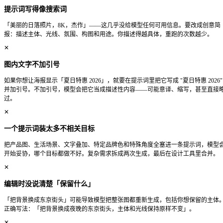
no distorted hands
no blurry background
所有否定约束放在提示词最后，写在分辨率或输出格式之后。
watermark，no border，no extra text
3. 写创意简报，不要写关键词列表
关键词堆砌是为旧一代逐词处理的模型设计的写法。GPT Image
完整句子中推断空间关系、光线逻辑和构图意图——用自然语
用逗号分隔的标签。
✗ 关键词列表
woman, studio, dramatic lighting, 8K, masterpiece, cinematic
✓ 创意简报
三十五岁左右的女性半身肖像，单个柔光箱从镜头左侧打光，
松略带笑意，杂志编辑摄影风格