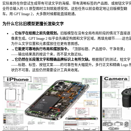
最高艺术质感，也不是最低成本出图。
→
想要最省事的方式，直接用
ChatGPT
（付费套餐）—
示词，开始生成，零配置。
→
需要产品图流水线或批量自动化，用
OpenAI API
，指
。
image-2
→
把最重要的信息放在提示词最前面
——主体、风格、
后，模型对前段内容的权重更高。
→
图像里要出现的文字，必须用引号括起来
——不加引
略你输入的内容。
→
提示词末尾加
否定约束
——如
no watermark, no bor
——能去掉商业图里不想要的默认元素。
style
→
编辑图像时，要同时说明
改什么和保留什么
——例如
景，主体和光线保持原样」。
→
不要
依赖它精确复现品牌 Logo，也不要让它渲染多
都需要设计工具来收尾。
GPT Image 2 是什么