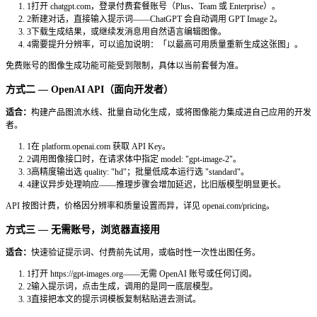
为什么推理能力很重要：
模型具备自我检查输出的能力，意味
前发现错位的元素或变形的字母。你得到的不仅仅是更好的输
图。
横向对比：GPT Image 2 vs 竞品
没有哪个模型在所有维度都是第一。每个模型都有自己的定位。以下是 
与目前主流竞品的比较：
模型
文字渲染
写实程度
速度
可编辑性
⭐⭐⭐⭐⭐
⭐⭐⭐⭐⭐
⭐⭐⭐⭐
⭐⭐⭐⭐⭐
GPT Image 2
精准度优