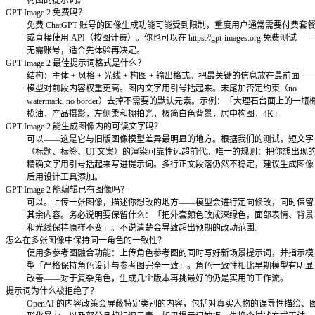
换背
把白色棚拍背景换成温暖的大理石展厅内部。保持所有
景
光线方向不变。其余部分保持完全不变。
添加
在桌子左下角添加一杯冒着热气的咖啡。匹配现有光线
元素
分保持完全不变。
删除
删除背景中的雨伞。用周围墙面纹理自然填补空缺。其
元素
修改
把标签上的文字从「夏日限定」改为「2026 限量版」
文字
小、位置和颜色，其余设计元素不变。
调整
让光线更温暖，从右侧添加柔和的黄金时段光晕。保持
光线
变。
多参考图融合
多参考图融合让你在单次生成中合并来自不同图像的元素。当
品或视觉元素在不同场景和背景下保持一致外观时，这个功能
1
上传参考图 A——你的角色、产品或品牌元素。
2
上传参考图 B——目标背景、场景或风格。
3
写一段描述如何合并它们的提示词：「把第一张图里的