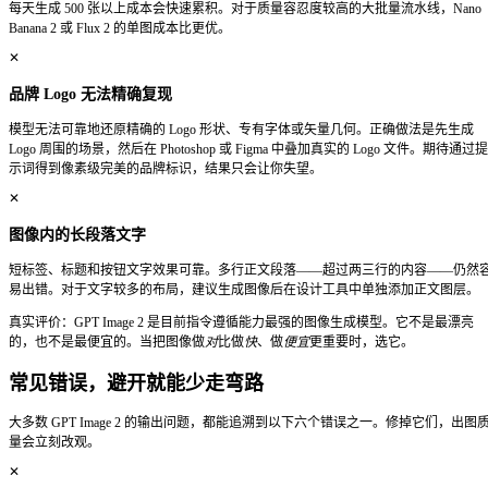
推荐顺序
第 1 位
— 主体：「白色大理石台面上的一瓶护肤精华」
第 2 位
— 风格：「产品摄影风格，编辑级质感」
第 3 位
— 光线与构图：「顶部柔和散射光，微弱阴影」
第 4 位
— 图像内文字：瓶身标签「Hydra Boost」，极简无衬
第 5 位
— 约束条件：「无水印，无边框，4K」
2. 用否定约束排除干扰元素
在提示词末尾加上排除项，可以阻止模型填入你没有要求的默
业图而言，这一步尤其重要——干净、无杂乱的输出直接影响
no watermark
no border
no extra text
no cartoon style