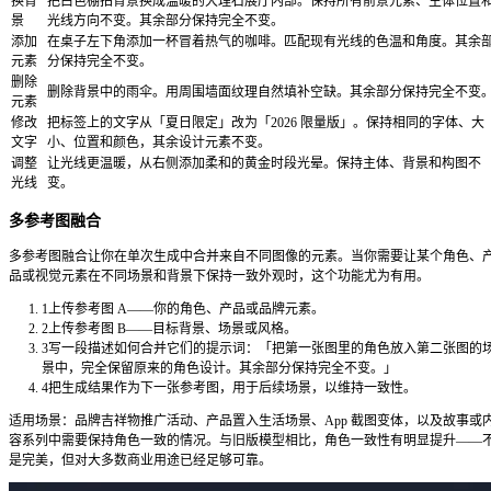
[品牌/产品]的社交广告图，[视觉风格]，[产品或主角元素]置
「[精确标题]」，[字体风格]，底部留有 CTA 空间，[色彩方
字，无水印，[比例]
提示：
明确指定比例：1:1 用于 Instagram 信息流，9:16 用于 Storie
于 LinkedIn 和 YouTube 缩略图。
海报
活动传单、产品发布、营销推广图
[主题/活动]的竖版海报，[艺术风格]，顶部[字体风格]标题「
副标题「[精确副标题]」，主视觉元素居中，[色彩方案]，无多
比例
提示：
每段文字保持 10 个字以内，渲染更稳定。标题、副标
立引号括住。
角色参考图
游戏设计、概念艺术、分镜，跨图像保持角色一致