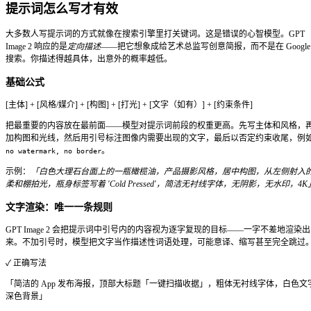
⭐⭐⭐
⭐⭐⭐⭐⭐
⭐⭐⭐⭐
⭐⭐
Midjourney V8
美学质量
⭐⭐⭐⭐
⭐⭐⭐⭐
⭐⭐⭐⭐⭐
⭐⭐⭐
Nano Banana 2
批量生成
⭐⭐⭐
⭐⭐⭐⭐
⭐⭐⭐⭐⭐
⭐⭐⭐
Flux 2
开源流水线
⭐⭐⭐
⭐⭐⭐
⭐⭐⭐
⭐⭐⭐
GPT Image 1.5
旧版工作
→
选 GPT Image 2
：当文字准确度、精控编辑和指令遵
重要时。
→
选 Midjourney
：当艺术质感和氛围感是首要需求，且
→
选 Flux 或开源模型
：当你需要本地部署、开源灵活性或无
工作流时。
→
选速度更快的模型
（如 Nano Banana 2）：当你
质量容忍度较高时。