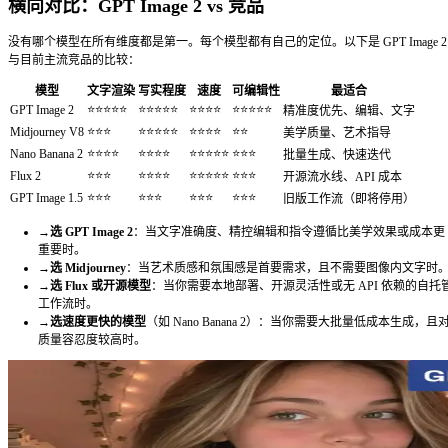
2. 精控图像编辑
生成图像后，用自然语言继续精修：「去掉左侧的阴影」、「
「让标题字更大一点」。模型会保持你没要求改动的部分不变
多，也是早期模型一直搞砸的地方。每条编辑指令结尾加上「
变」，可以进一步强化这种行为。
3. 多参考图融合
上传两张或更多参考图，描述如何把它们组合在一起。适用于
置入生活场景、App 截图变体，以及需要在系列内容中保持
4. 高分辨率输出
原生输出最高可达 4096×4096 像素，对印刷资产、包装效
需要注意的是：大型 PNG 文件可能会很重。单张 4K PNG 可达
发布时，请在上传前压缩——80% 质量的 JPEG 或 WebP 
觉质量的同时将文件体积压到 400 KB 以内。
5. 强指令遵循