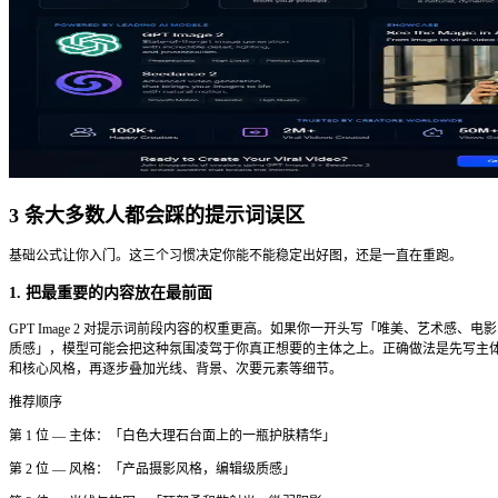
基础公式
[主体] + [风格/媒介] + [构图] + [打光] + [文字（如有）] + [约
把最重要的内容放在最前面——模型对提示词前段的权重更高
加构图和光线，然后用引号标注图像内需要出现的文字，最后
。
no watermark, no border
示例：
「白色大理石台面上的一瓶橄榄油，产品摄影风格，居
柔和棚拍光，瓶身标签写着 'Cold Pressed'，简洁无衬线字
文字渲染：唯一一条规则
GPT Image 2 会把提示词中引号内的内容视为逐字复现的目
来。不加引号时，模型把文字当作描述性词语处理，可能意译
✓ 正确写法
「简洁的 App 发布海报，顶部大标题「一键扫描收据」，粗
深色背景」