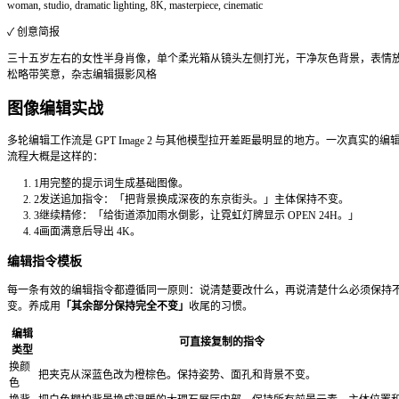
电商图、生活方式摄影、主视觉图
[产品名称]放在[材质/表面]上，产品摄影风格，居中构图，[打
颜色]背景，无阴影，无水印，4K
提示：
需要图像内文字时，在构图后加：瓶身正面居中显示标签
体风格]。
App UI 原型图
手机应用界面、Dashboard 线框图、应用商店截图
[应用类型] App 的高保真手机 UI 界面，[设计风格]，展示[界
元素]，导航栏标签「[文字]」，主按钮标签「[文字]」，[色彩方
水印，9:19.5 比例
提示：
指定具体设计风格（如「iOS 健康 App 风格」或「深色 F
Dashboard」），可以让界面组件看起来更真实。
社交媒体广告图
Instagram 帖子、Facebook 广告、Reels 封面、LinkedIn 横幅