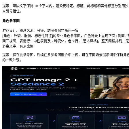
2
调用图像接口时，在请求体中指定 model: "gpt-image-2"
3
高精度输出选 quality: "hd"；批量低成本运行选 "standar
4
建议异步处理响应——推理步骤会增加延迟，比旧版模
API 按图计费，价格因分辨率和质量设置而异，详见 openai.com/p
方式三 — 无需账号，浏览器直接用
适合：
快速验证提示词、付费前先试用，或临时性一次性出图
1
打开 https://gpt-images.org——无需 OpenAI 账号或任
2
输入提示词，点击生成，调用的是同一底层模型。
3
直接把本文的提示词模板复制粘贴进去测试。
提示词怎么写才有效
大多数人写提示词的方式就像在搜索引擎里打关键词。这是错误
Image 2 响应的是
定向描述
——把它想象成给艺术总监写创意简报，
搜索。你描述得越具体，出意外的概率越低。