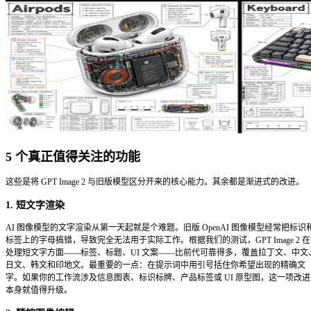
在本文中，GPT Image 2 指 FlowCanvas 可选择使用的
三项核心优势构建：
精准遵循详细指令
、在图像内
渲染可读短
他区域的前提下进行
精控编辑
。FlowCanvas 是独立工作
官方产品。
在底层，模型会在生成之前先进行推理步骤：它似乎会先规划
验证文字准确性，然后才开始渲染最终图像。对于普通用户来
实际差异在你尝试生成带有可读文字的海报、带有清晰标签的
全符合输入的 UI 原型图时立刻就能感受到。这些任务以前会
车。用 GPT Image 2，大多数时候都能直接跑通。
为什么它比旧模型更擅长渲染文字
→
它似乎在绘图之前先做规划。
旧版模型在没有全局布
像素生成。GPT Image 2 似乎会先确定构图和文字区
为什么文字位置和元素摆放往往更有意图感。
→
它能更可靠地执行布局和摆放指令。
「顶部标题、产
——输出结果真的按这个来，而不是大致近似。
→
它仍然在长段落文字和精确品牌标识上有所欠缺。
根
——标题、标签、按钮文案——的可靠性有大幅提升。多行正