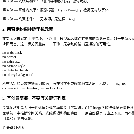
✗ 错误写法
做一张关于扫描收据的海报。
模型会自行发明标题文字。
→
引号括住精确文字
——每一个必须原样出现的词都要
→
说明位置
——「顶部标题」「瓶身居中」「左下角说
→
保持简短
——短标签、标题、按钮文字效果可靠。超
出错。
→
长正文用后期排版
——先生成图像，再在 Figma、Canva 
添加正文图层。
5 个今天就能用的提示词模板
复制模板，填入括号内容，直接运行。每个模板都遵循基础公
风格、构图、光线、文字、约束。
产品图