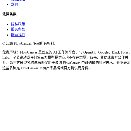
但问题没有彻底解决。如果需要手部特写，建议生成 3–5 张
✕
拥挤场景的构图
要求一条有 20 个各不相同角色的繁忙街道，模型会开始偷工
糊的背景人物、空间不一致。保持场景复杂度适中，或用多轮
✕
内容政策的边缘情况
某些领域的政策比竞品更严格——特定风格化暴力、政治人物和品
觉不一致的拒绝。如果提示词被拒，先换个说法，再判断是否
✕
规模化成本
API 按分辨率和质量设置计费，具体价格见 openai.com/pricin